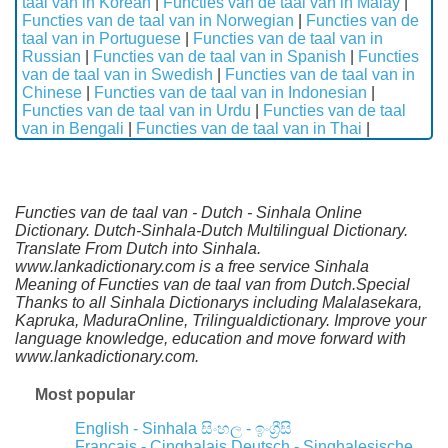
taal van in Korean
|
Functies van de taal van in Malay
|
Functies van de taal van in Norwegian
|
Functies van de
taal van in Portuguese
|
Functies van de taal van in
Russian
|
Functies van de taal van in Spanish
|
Functies
van de taal van in Swedish
|
Functies van de taal van in
Chinese
|
Functies van de taal van in Indonesian
|
Functies van de taal van in Urdu
|
Functies van de taal
van in Bengali
|
Functies van de taal van in Thai
|
Functies van de taal van - Dutch - Sinhala Online
Dictionary. Dutch-Sinhala-Dutch Multilingual Dictionary.
Translate From Dutch into Sinhala.
www.lankadictionary.com is a free service Sinhala
Meaning of Functies van de taal van from Dutch.Special
Thanks to all Sinhala Dictionarys including Malalasekara,
Kapruka, MaduraOnline, Trilingualdictionary. Improve your
language knowledge, education and move forward with
www.lankadictionary.com.
Most popular
English - Sinhala
සිංහල - ඉංග්‍රීසි
Français - Cinghalais
Deutsch - Singhalesische