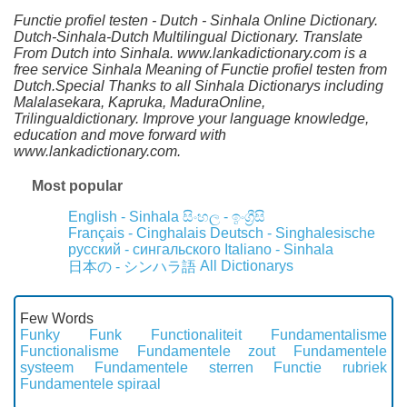
Functie profiel testen - Dutch - Sinhala Online Dictionary.
Dutch-Sinhala-Dutch Multilingual Dictionary. Translate
From Dutch into Sinhala. www.lankadictionary.com is a
free service Sinhala Meaning of Functie profiel testen from
Dutch.Special Thanks to all Sinhala Dictionarys including
Malalasekara, Kapruka, MaduraOnline,
Trilingualdictionary. Improve your language knowledge,
education and move forward with
www.lankadictionary.com.
Most popular
English - Sinhala
සිංහල - ඉංග්‍රීසි
Français - Cinghalais
Deutsch - Singhalesische
русский - сингальского
Italiano - Sinhala
All Dictionarys
日本の - シンハラ語
Few Words
Funky
Funk
Functionaliteit
Fundamentalisme
Functionalisme
Fundamentele zout
Fundamentele
systeem
Fundamentele sterren
Functie rubriek
Fundamentele spiraal