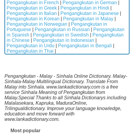
Pengangkutan in French
|
Pengangkutan in German
|
Pengangkutan in Greek
|
Pengangkutan in Hindi
|
Pengangkutan in Italian
|
Pengangkutan in Japanese
|
Pengangkutan in Korean
|
Pengangkutan in Malay
|
Pengangkutan in Norwegian
|
Pengangkutan in
Portuguese
|
Pengangkutan in Russian
|
Pengangkutan
in Spanish
|
Pengangkutan in Swedish
|
Pengangkutan
in Chinese
|
Pengangkutan in Indonesian
|
Pengangkutan in Urdu
|
Pengangkutan in Bengali
|
Pengangkutan in Thai
|
Pengangkutan - Malay - Sinhala Online Dictionary. Malay-
Sinhala-Malay Multilingual Dictionary. Translate From
Malay into Sinhala. www.lankadictionary.com is a free
service Sinhala Meaning of Pengangkutan from
Malay.Special Thanks to all Sinhala Dictionarys including
Malalasekara, Kapruka, MaduraOnline,
Trilingualdictionary. Improve your language knowledge,
education and move forward with
www.lankadictionary.com.
Most popular