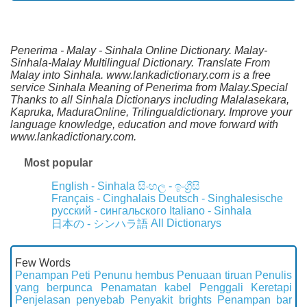
Penerima - Malay - Sinhala Online Dictionary. Malay-
Sinhala-Malay Multilingual Dictionary. Translate From
Malay into Sinhala. www.lankadictionary.com is a free
service Sinhala Meaning of Penerima from Malay.Special
Thanks to all Sinhala Dictionarys including Malalasekara,
Kapruka, MaduraOnline, Trilingualdictionary. Improve your
language knowledge, education and move forward with
www.lankadictionary.com.
Most popular
English - Sinhala
සිංහල - ඉංග්‍රීසි
Français - Cinghalais
Deutsch - Singhalesische
русский - сингальского
Italiano - Sinhala
All Dictionarys
日本の - シンハラ語
Few Words
Penampan Peti
Penunu hembus
Penuaan tiruan
Penulis
yang berpunca
Penamatan kabel
Penggali Keretapi
Penjelasan penyebab
Penyakit brights
Penampan bar