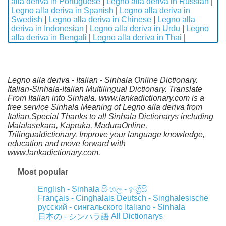
alla deriva in Portuguese
|
Legno alla deriva in Russian
|
Legno alla deriva in Spanish
|
Legno alla deriva in
Swedish
|
Legno alla deriva in Chinese
|
Legno alla
deriva in Indonesian
|
Legno alla deriva in Urdu
|
Legno
alla deriva in Bengali
|
Legno alla deriva in Thai
|
Legno alla deriva - Italian - Sinhala Online Dictionary.
Italian-Sinhala-Italian Multilingual Dictionary. Translate
From Italian into Sinhala. www.lankadictionary.com is a
free service Sinhala Meaning of Legno alla deriva from
Italian.Special Thanks to all Sinhala Dictionarys including
Malalasekara, Kapruka, MaduraOnline,
Trilingualdictionary. Improve your language knowledge,
education and move forward with
www.lankadictionary.com.
Most popular
English - Sinhala
සිංහල - ඉංග්‍රීසි
Français - Cinghalais
Deutsch - Singhalesische
русский - сингальского
Italiano - Sinhala
All Dictionarys
日本の - シンハラ語