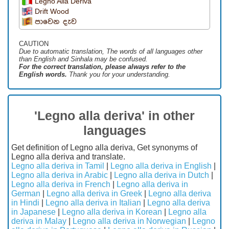
Legno Alla Deriva
Drift Wood
පාවෙන දැව
CAUTION
Due to automatic translation, The words of all languages ​​other
than English and Sinhala may be confused.
For the correct translation, please always refer to the
English words.
Thank you for your understanding.
'Legno alla deriva' in other
languages
Get definition of Legno alla deriva, Get synonyms of
Legno alla deriva and translate.
Legno alla deriva in Tamil
|
Legno alla deriva in English
|
Legno alla deriva in Arabic
|
Legno alla deriva in Dutch
|
Legno alla deriva in French
|
Legno alla deriva in
German
|
Legno alla deriva in Greek
|
Legno alla deriva
in Hindi
|
Legno alla deriva in Italian
|
Legno alla deriva
in Japanese
|
Legno alla deriva in Korean
|
Legno alla
deriva in Malay
|
Legno alla deriva in Norwegian
|
Legno