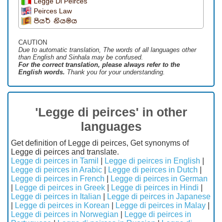
Legge Di Peirces
Peirces Law
පියර් නියමය
CAUTION
Due to automatic translation, The words of all languages ​​other
than English and Sinhala may be confused.
For the correct translation, please always refer to the
English words.
Thank you for your understanding.
'Legge di peirces' in other
languages
Get definition of Legge di peirces, Get synonyms of
Legge di peirces and translate.
Legge di peirces in Tamil
|
Legge di peirces in English
|
Legge di peirces in Arabic
|
Legge di peirces in Dutch
|
Legge di peirces in French
|
Legge di peirces in German
|
Legge di peirces in Greek
|
Legge di peirces in Hindi
|
Legge di peirces in Italian
|
Legge di peirces in Japanese
|
Legge di peirces in Korean
|
Legge di peirces in Malay
|
Legge di peirces in Norwegian
|
Legge di peirces in