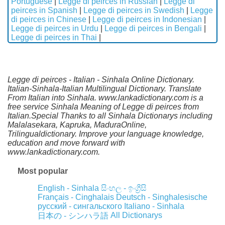
Portuguese
|
Legge di peirces in Russian
|
Legge di
peirces in Spanish
|
Legge di peirces in Swedish
|
Legge
di peirces in Chinese
|
Legge di peirces in Indonesian
|
Legge di peirces in Urdu
|
Legge di peirces in Bengali
|
Legge di peirces in Thai
|
Legge di peirces - Italian - Sinhala Online Dictionary.
Italian-Sinhala-Italian Multilingual Dictionary. Translate
From Italian into Sinhala. www.lankadictionary.com is a
free service Sinhala Meaning of Legge di peirces from
Italian.Special Thanks to all Sinhala Dictionarys including
Malalasekara, Kapruka, MaduraOnline,
Trilingualdictionary. Improve your language knowledge,
education and move forward with
www.lankadictionary.com.
Most popular
English - Sinhala
සිංහල - ඉංග්‍රීසි
Français - Cinghalais
Deutsch - Singhalesische
русский - сингальского
Italiano - Sinhala
All Dictionarys
日本の - シンハラ語