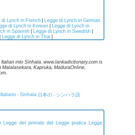
 di Lynch in French
|
Legge di Lynch in German
gge di Lynch in Korean
|
Legge di Lynch in
nch in Spanish
|
Legge di Lynch in Swedish
|
|
Legge di Lynch in Thai
|
m Italian into Sinhala. www.lankadictionary.com is
ing Malalasekara, Kapruka, MaduraOnline,
com.
Italiano - Sinhala
日本の - シンハラ語
i
Legge del primato del
Legge pratica
Legge