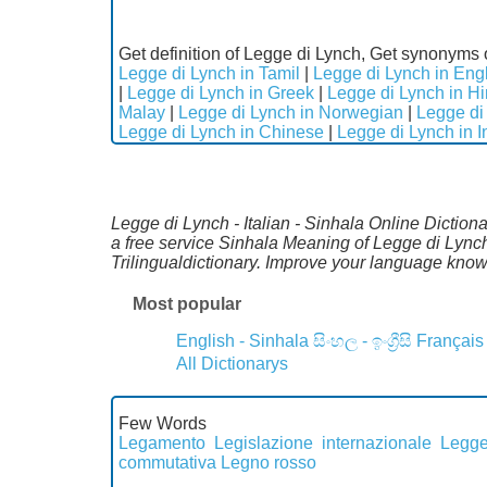
Get definition of Legge di Lynch, Get synonyms 
Legge di Lynch in Tamil
|
Legge di Lynch in Eng
|
Legge di Lynch in Greek
|
Legge di Lynch in Hi
Malay
|
Legge di Lynch in Norwegian
|
Legge di
Legge di Lynch in Chinese
|
Legge di Lynch in 
Legge di Lynch - Italian - Sinhala Online Dictiona
a free service Sinhala Meaning of Legge di Lynch
Trilingualdictionary. Improve your language kno
Most popular
English - Sinhala
සිංහල - ඉංග්‍රීසි
Français
All Dictionarys
Few Words
Legamento
Legislazione internazionale
Legg
commutativa
Legno rosso