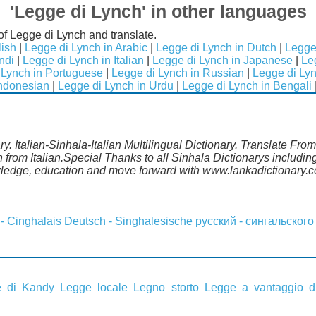
'Legge di Lynch' in other languages
of Legge di Lynch and translate.
lish
|
Legge di Lynch in Arabic
|
Legge di Lynch in Dutch
|
Legge
ndi
|
Legge di Lynch in Italian
|
Legge di Lynch in Japanese
|
Le
 Lynch in Portuguese
|
Legge di Lynch in Russian
|
Legge di Ly
Indonesian
|
Legge di Lynch in Urdu
|
Legge di Lynch in Bengali
ry. Italian-Sinhala-Italian Multilingual Dictionary. Translate Fro
 from Italian.Special Thanks to all Sinhala Dictionarys includ
wledge, education and move forward with www.lankadictionary.
 - Cinghalais
Deutsch - Singhalesische
русский - сингальского
e di Kandy
Legge locale
Legno storto
Legge a vantaggio d