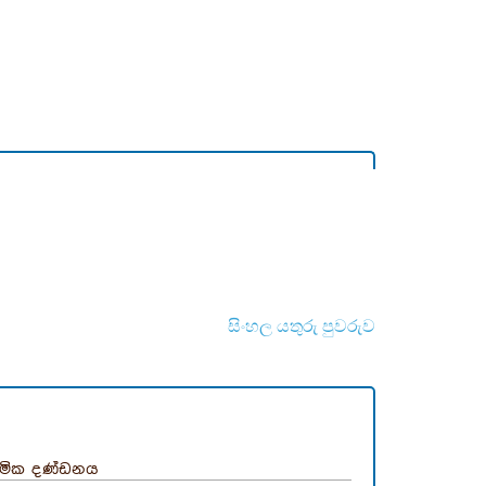
සිංහල යතුරු පුවරුව
‍රමික දණ්ඩනය