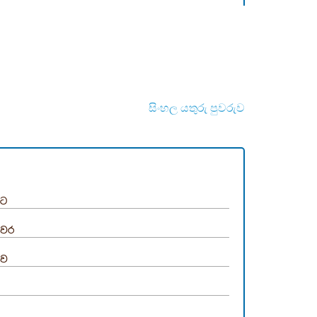
සිංහල යතුරු පුවරුව
ට
වර
්ව