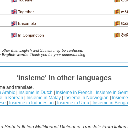
ස
Together
සහ
Ensemble
වෘ
In Conjunction
එක
s ​​other than English and Sinhala may be confused.
he English words.
Thank you for your understanding.
'Insieme' in other languages
me and translate.
n Arabic
|
Insieme in Dutch
|
Insieme in French
|
Insieme in Ger
e in Korean
|
Insieme in Malay
|
Insieme in Norwegian
|
Insieme
ese
|
Insieme in Indonesian
|
Insieme in Urdu
|
Insieme in Benga
ian-Sinhala-Italian Multilingual Dictionary. Translate From Italia