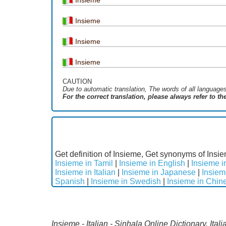
Insieme
Insieme
Insieme
CAUTION
Due to automatic translation, The words of all language
For the correct translation, please always refer to t
Get definition of Insieme, Get synonyms of Insie
Insieme in Tamil
|
Insieme in English
|
Insieme i
Insieme in Italian
|
Insieme in Japanese
|
Insiem
Spanish
|
Insieme in Swedish
|
Insieme in Chin
Insieme - Italian - Sinhala Online Dictionary. Ital