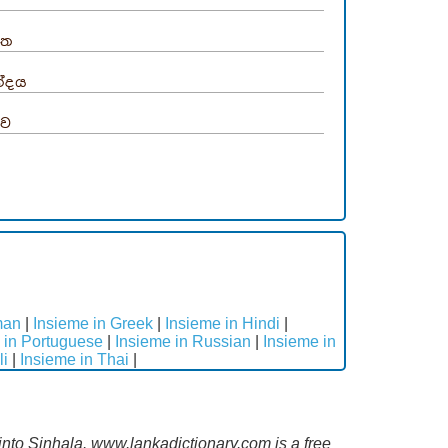
හ
ිත
න්දය
්ව
man
|
Insieme in Greek
|
Insieme in Hindi
|
 in Portuguese
|
Insieme in Russian
|
Insieme in
li
|
Insieme in Thai
|
n into Sinhala. www.lankadictionary.com is a free