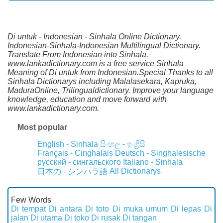
Di untuk - Indonesian - Sinhala Online Dictionary.
Indonesian-Sinhala-Indonesian Multilingual Dictionary.
Translate From Indonesian into Sinhala.
www.lankadictionary.com is a free service Sinhala
Meaning of Di untuk from Indonesian.Special Thanks to all
Sinhala Dictionarys including Malalasekara, Kapruka,
MaduraOnline, Trilingualdictionary. Improve your language
knowledge, education and move forward with
www.lankadictionary.com.
Most popular
English - Sinhala
සිංහල - ඉංග්‍රීසි
Français - Cinghalais
Deutsch - Singhalesische
русский - сингальского
Italiano - Sinhala
All Dictionarys
日本の - シンハラ語
Few Words
Di tempat
Di antara
Di toto
Di muka umum
Di lepas
Di
jalan
Di utama
Di toko
Di rusak
Di tangan