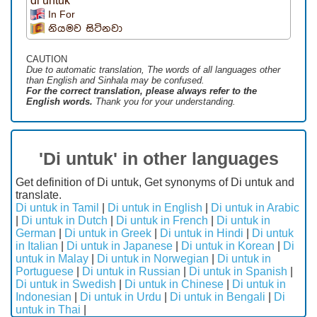
di untuk
In For
නියමව සිටිනවා
CAUTION
Due to automatic translation, The words of all languages ​​other
than English and Sinhala may be confused.
For the correct translation, please always refer to the
English words.
Thank you for your understanding.
'Di untuk' in other languages
Get definition of Di untuk, Get synonyms of Di untuk and
translate.
Di untuk in Tamil
|
Di untuk in English
|
Di untuk in Arabic
|
Di untuk in Dutch
|
Di untuk in French
|
Di untuk in
German
|
Di untuk in Greek
|
Di untuk in Hindi
|
Di untuk
in Italian
|
Di untuk in Japanese
|
Di untuk in Korean
|
Di
untuk in Malay
|
Di untuk in Norwegian
|
Di untuk in
Portuguese
|
Di untuk in Russian
|
Di untuk in Spanish
|
Di untuk in Swedish
|
Di untuk in Chinese
|
Di untuk in
Indonesian
|
Di untuk in Urdu
|
Di untuk in Bengali
|
Di
untuk in Thai
|